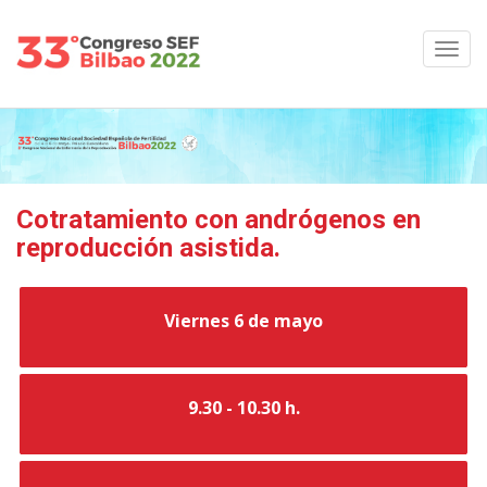
Cotratamiento con andrógenos en
reproducción asistida.
Viernes 6 de mayo
9.30 - 10.30 h.