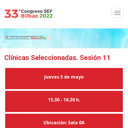
Clínicas Seleccionadas. Sesión 11
Jueves 5 de mayo
15.30 - 16.30 h.
Ubicación: Sala 0A