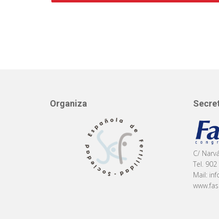
Organiza
Secret
C/ Narv
Tel. 902
Mail:
in
www.fa