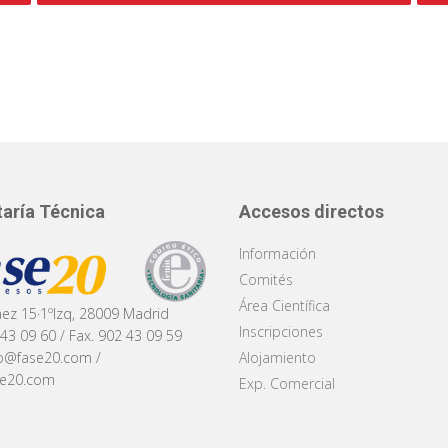
aría Técnica
Accesos directos
Información
Comités
Área Científica
áez 15·1ºIzq, 28009 Madrid
Inscripciones
 43 09 60 / Fax. 902 43 09 59
Alojamiento
fo@fase20.com
/
se20.com
Exp. Comercial