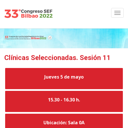
Clínicas Seleccionadas. Sesión 11
Jueves 5 de mayo
15.30 - 16.30 h.
Ubicación: Sala 0A